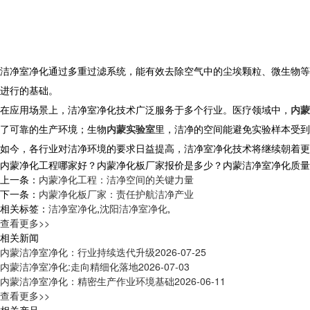
​ 洁净室净化通过多重过滤系统，能有效去除空气中的尘埃颗粒、微生
进行的基础。
​ 在应用场景上，洁净室净化技术广泛服务于多个行业。医疗领域中，
内蒙
了可靠的生产环境；生物
内蒙实验室
里，洁净的空间能避免实验样本受到
如今，各行业对洁净环境的要求日益提高，洁净室净化技术将继续朝着更
内蒙净化工程哪家好？内蒙净化板厂家报价是多少？内蒙洁净室净化质量怎么样
上一条：
内蒙净化工程：洁净空间的关键力量​
下一条：
内蒙净化板厂家：责任护航洁净产业​
相关标签：
洁净室净化
,
沈阳洁净室净化
,
查看更多>>
相关新闻
内蒙洁净室净化：行业持续迭代升级
2026-07-25
内蒙洁净室净化:走向精细化落地
2026-07-03
内蒙洁净室净化：精密生产作业环境基础
2026-06-11
查看更多>>
相关产品