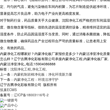
定、均匀的气流，避免污染物在车间内积聚，为芯片制造提供超净环境，
显著提高芯片良品率，助力电子产业向更高精度发展。​
对于制药行业，药品质量关乎大众健康。沈阳净化工程严格把控车间温湿
度、微生物含量等指标。借助先进的温湿度调控设备，精准维持适宜的温
湿度条件，防止药品因温湿度不当变质。同时，通过消毒杀菌措施，降低
微生物数量，确保药品生产全过程符合严苛的质量标准，让患者用上安
全、有效的药品。​
内蒙净化工程哪家好？内蒙净化板厂家报价是多少？内蒙洁净室净化质量
怎么样？辽宁吉腾净化彩板有限公司承接内蒙净化工程,内蒙净化板厂家,
内蒙洁净室净化,,电话:15904086888
标签：
沈阳净化工程
,
净化工程
,
上一条：
内蒙机制岩棉净化板：净化环境新力量
下一条：
内蒙净化工程：环境洁净守护
辽宁吉腾净化彩板有限公司 版权所有
筑巢ECMS
备案号：
辽ICP备18003116号-2
一键拨号
产品中心